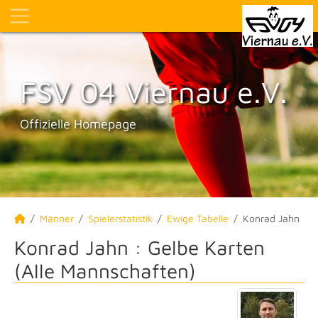
FSV 04 Viernau e.V.
Offizielle Homepage
Männer
Spielerstatistik
Ewige Tabelle
Konrad Jahn
Konrad Jahn : Gelbe Karten
(Alle Mannschaften)