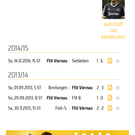
zum Profil
von
Konrad Jahn
2014/15
So, 14.12.2014
, 15.ST
FSV Viernau
:
Siebleben
1 : 6
(1)
2013/14
So, 01.09.2013
, 5.ST
Breitungen
:
FSV Viernau
2 : 3
(1)
So, 29.09.2013
, 8.ST
FSV Viernau
:
FVI B.
1 : 0
(1)
Sa, 30.11.2013
, 15.ST
Floh-S.
:
FSV Viernau
2 : 2
(1)