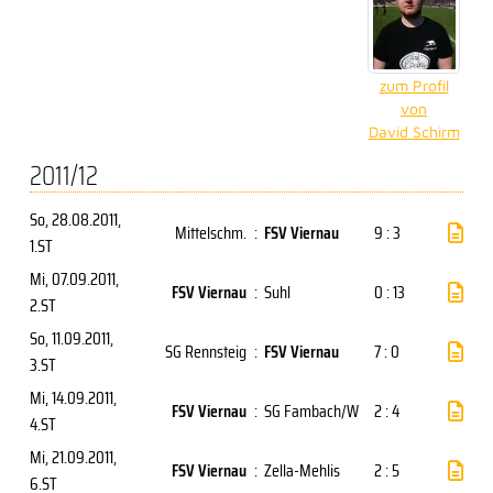
zum Profil
von
David Schirm
2011/12
So, 28.08.2011
,
Mittelschm.
:
FSV Viernau
9 : 3
1.ST
Mi, 07.09.2011
,
FSV Viernau
:
Suhl
0 : 13
2.ST
So, 11.09.2011
,
SG Rennsteig
:
FSV Viernau
7 : 0
3.ST
Mi, 14.09.2011
,
FSV Viernau
:
SG Fambach/W
2 : 4
4.ST
Mi, 21.09.2011
,
FSV Viernau
:
Zella-Mehlis
2 : 5
6.ST