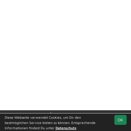
soccero.de
Diese Webseite verwendet Cookies, um Dir den
OK
© 2006 - 2026
bestmöglichen Service bieten zu können. Entsprechende
Informationen findest Du unter
Datenschutz
.
Besucherstatistik
Kontakt
Impressum
Geburtstage