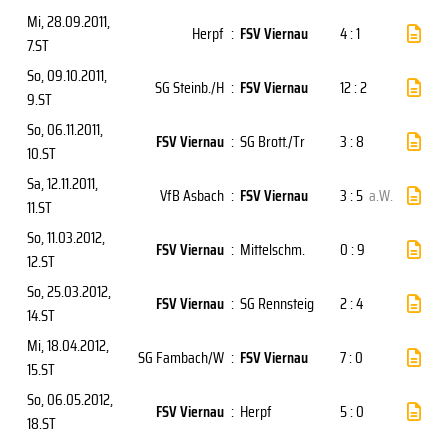
Mi, 28.09.2011
,
Herpf
:
FSV Viernau
4 : 1
7.ST
So, 09.10.2011
,
SG Steinb./H
:
FSV Viernau
12 : 2
9.ST
So, 06.11.2011
,
FSV Viernau
:
SG Brott./Tr
3 : 8
10.ST
Sa, 12.11.2011
,
VfB Asbach
:
FSV Viernau
3 : 5
a.W.
11.ST
So, 11.03.2012
,
FSV Viernau
:
Mittelschm.
0 : 9
12.ST
So, 25.03.2012
,
FSV Viernau
:
SG Rennsteig
2 : 4
14.ST
Mi, 18.04.2012
,
SG Fambach/W
:
FSV Viernau
7 : 0
15.ST
So, 06.05.2012
,
FSV Viernau
:
Herpf
5 : 0
18.ST