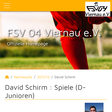
FSV 04 Viernau e.V.
Offizielle Homepage
Nachwuchs
2011/12
David Schirm
David Schirm : Spiele (D-
Junioren)