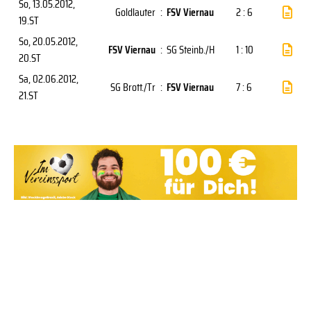
So, 13.05.2012
,
Goldlauter
:
FSV Viernau
2 : 6
19.ST
So, 20.05.2012
,
FSV Viernau
:
SG Steinb./H
1 : 10
20.ST
Sa, 02.06.2012
,
SG Brott./Tr
:
FSV Viernau
7 : 6
21.ST