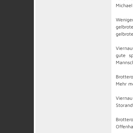
Michael
Weniger
gelbrot
gelbrot
Viernau
gute s
Mannsch
Brotter
Mehr mö
Viernau
Storand
Brotter
Offenha