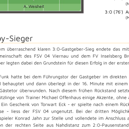
(
A. Weisheit
3:0 (76')
A
(
y-Sieger
em überraschend klaren 3:0-Gastgeber-Sieg endete das mi
meinschaft des FSV 04 Viernau und dem FV Inselsberg Bro
er legten dabei den Grundstein für diesen Erfolg in der ersten
Funk hatte bei dem Führungstor der Gastgeber im direkten 
l behauptet und dann überlegt in der 16. Minute mit einem
Gästetor überwunden. Nach diesem frühen Rückstand setzte
ützlinge von Trainer Michael Offenhaus einige Akzente, ohne 
 Ein Geschenk von Torwart Eck - er spielte nach einem Rück
se - liess der FSV 04 ungenutzt. Bei der dritten Möglic
pieler Konrad Jahn zur Stelle und vollendete im Anschluss 
on der rechten Seite aus Nahdistanz zum 2:0-Pausenstan