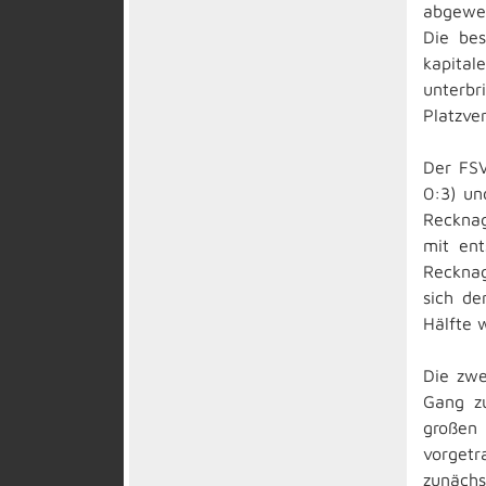
abgeweh
Die bes
kapital
unterbr
Platzve
Der FSV
0:3) un
Recknag
mit en
Recknag
sich de
Hälfte w
Die zwe
Gang zu
großen 
vorgetr
zunächs