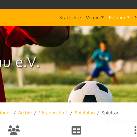
Startseite
Verein
Männer
u e.V.
änner
Archiv
1.Mannschaft
Spielplan
Spieltag