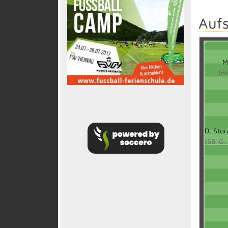
Aufs
M
(66
D. Stor
(58' G