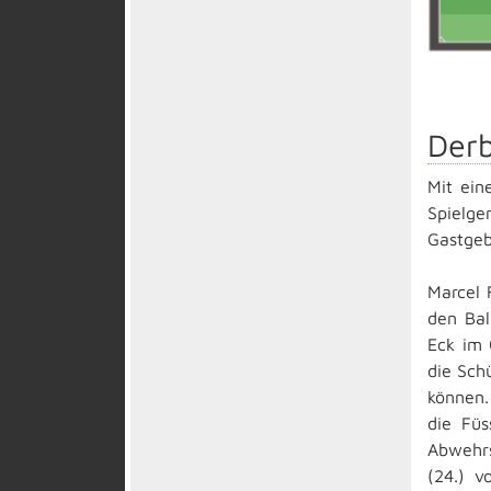
Derb
Mit ein
Spielge
Gastgeb
Marcel 
den Bal
Eck im 
die Sch
können.
die Füs
Abwehrs
(24.) v