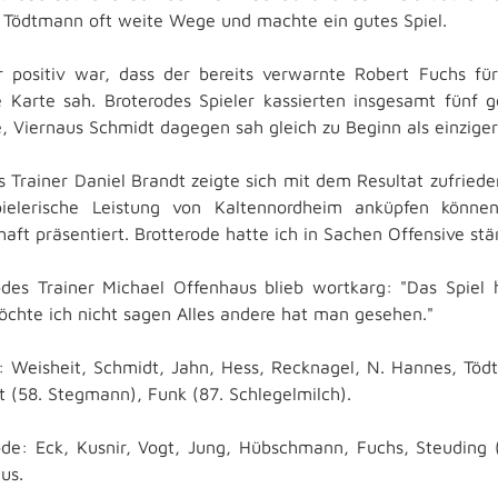
 Tödtmann oft weite Wege und machte ein gutes Spiel.
 positiv war, dass der bereits verwarnte Robert Fuchs für 
e Karte sah. Broterodes Spieler kassierten insgesamt fünf
e, Viernaus Schmidt dagegen sah gleich zu Beginn als einzige
s Trainer Daniel Brandt zeigte sich mit dem Resultat zufriede
pielerische Leistung von Kaltennordheim anküpfen könn
aft präsentiert. Brotterode hatte ich in Sachen Offensive stä
odes Trainer Michael Offenhaus blieb wortkarg: "Das Spiel h
chte ich nicht sagen Alles andere hat man gesehen."
: Weisheit, Schmidt, Jahn, Hess, Recknagel, N. Hannes, Tö
t (58. Stegmann), Funk (87. Schlegelmilch).
ode: Eck, Kusnir, Vogt, Jung, Hübschmann, Fuchs, Steuding 
us.