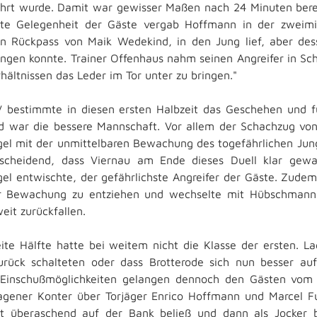
rt wurde. Damit war gewisser Maßen nach 24 Minuten bereit
te Gelegenheit der Gäste vergab Hoffmann in der zweimin
en Rückpass von Maik Wedekind, in den Jung lief, aber des
ingen konnte. Trainer Offenhaus nahm seinen Angreifer in Sch
rhältnissen das Leder im Tor unter zu bringen."
 bestimmte in diesen ersten Halbzeit das Geschehen und f
d war die bessere Mannschaft. Vor allem der Schachzug von
el mit der unmittelbaren Bewachung des togefährlichen Jung
tscheidend, dass Viernau am Ende dieses Duell klar ge
el entwischte, der gefährlichste Angreifer der Gäste. Zudem
r Bewachung zu entziehen und wechselte mit Hübschmann d
eit zurückfallen.
ite Hälfte hatte bei weitem nicht die Klasse der ersten. L
rück schalteten oder dass Brotterode sich nun besser auf 
Einschußmöglichkeiten gelangen dennoch den Gästen vom In
agener Konter über Torjäger Enrico Hoffmann und Marcel Fu
t überaschend auf der Bank beließ und dann als Jocker 