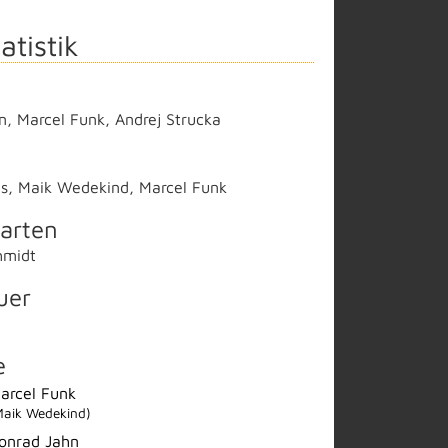
atistik
n
,
Marcel Funk
,
Andrej Strucka
s
,
Maik Wedekind
,
Marcel Funk
arten
hmidt
uer
e
arcel Funk
Maik Wedekind)
onrad Jahn