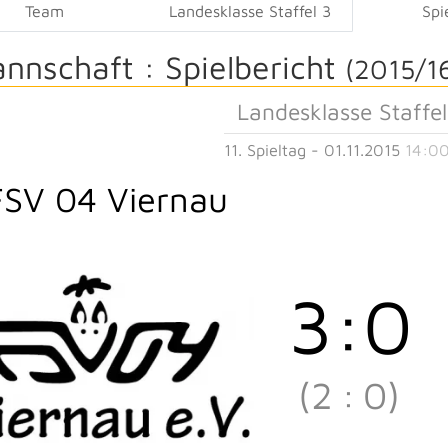
Team
Landesklasse Staffel 3
Spi
annschaft :
Spielbericht
(2015/1
Landesklasse Staffel
11. Spieltag - 01.11.2015
14:00
FSV 04 Viernau
3
:
0
(2
:
0)