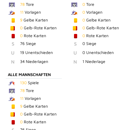
78
Tore
0
Tore
11
Vorlagen
0
Vorlagen
9
Gelbe Karten
0
Gelbe Karten
0
Gelb-Rote Karten
0
Gelb-Rote Karten
0
Rote Karten
0
Rote Karten
S
76 Siege
S
0 Siege
U
19 Unentschieden
U
0 Unentschieden
N
34 Niederlagen
N
1 Niederlage
ALLE MANNSCHAFTEN
130
Spiele
78
Tore
11
Vorlagen
9
Gelbe Karten
0
Gelb-Rote Karten
0
Rote Karten
76 Siege