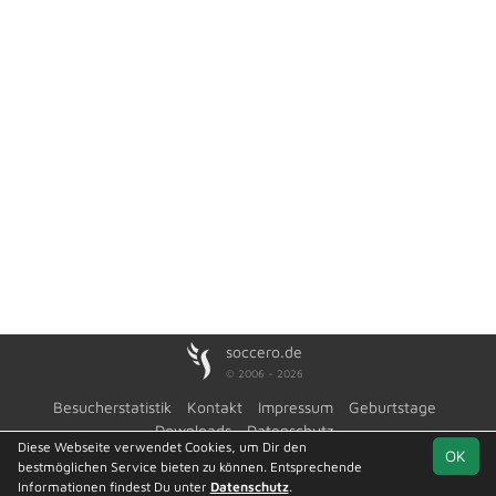
soccero.de
© 2006 - 2026
Besucherstatistik
Kontakt
Impressum
Geburtstage
Downloads
Datenschutz
Diese Webseite verwendet Cookies, um Dir den
OK
bestmöglichen Service bieten zu können. Entsprechende
Informationen findest Du unter
Datenschutz
.