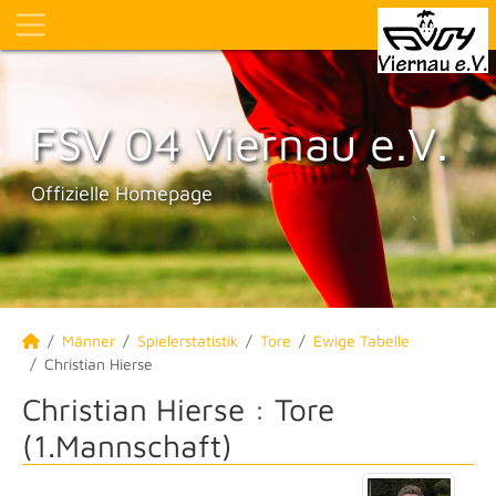
FSV 04 Viernau e.V.
Offizielle Homepage
Männer
Spielerstatistik
Tore
Ewige Tabelle
Christian Hierse
Christian Hierse : Tore
(1.Mannschaft)