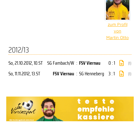
zum Profil
von
Martin Otto
2012/13
So, 21.10.2012
, 10.ST
SG Fambach/W
:
FSV Viernau
0 : 1
(1)
So, 11.11.2012
, 13.ST
FSV Viernau
:
SG Henneberg
3 : 1
(1)