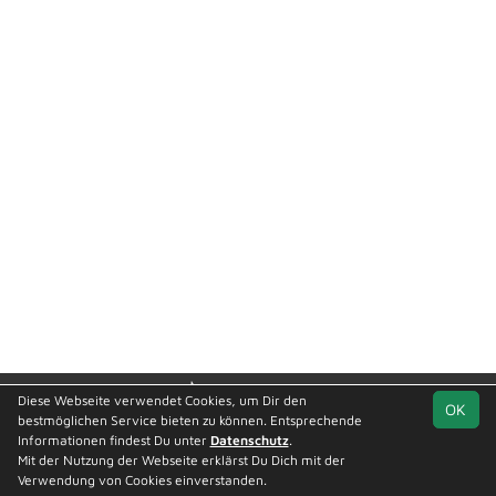
soccero.de
Diese Webseite verwendet Cookies, um Dir den
OK
© 2006 - 2026
bestmöglichen Service bieten zu können. Entsprechende
Informationen findest Du unter
Datenschutz
.
Besucherstatistik
Kontakt
Impressum
Geburtstage
Mit der Nutzung der Webseite erklärst Du Dich mit der
Downloads
Datenschutz
Verwendung von Cookies einverstanden.