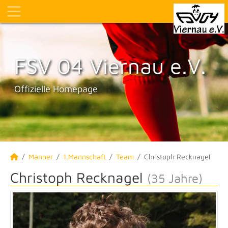
FSV 04 Viernau e.V.
Offizielle Homepage
Männer
1.Mannschaft
Team
Christoph Recknagel
Christoph Recknagel
(35 Jahre)