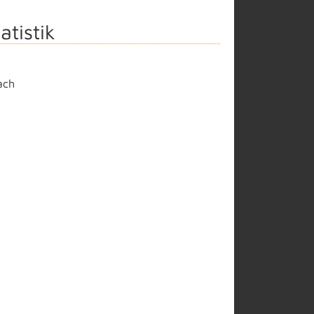
atistik
ach