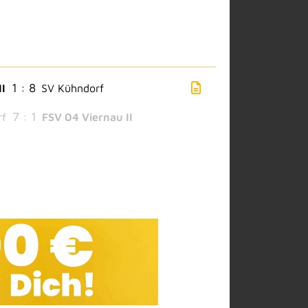
1 : 8
II
SV Kühndorf
7 : 1
rf
FSV 04 Viernau II