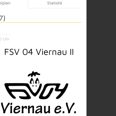
elplan
Statistik
7)
0 Uhr
FSV 04 Viernau II