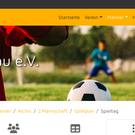
Startseite
Verein
Männer
u e.V.
änner
Archiv
2.Mannschaft
Spielplan
Spieltag