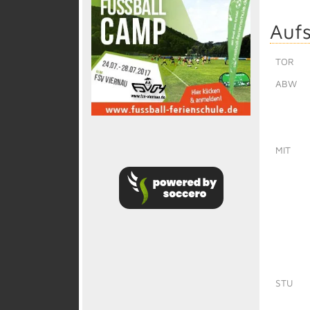
Aufs
TOR
ABW
MIT
STU