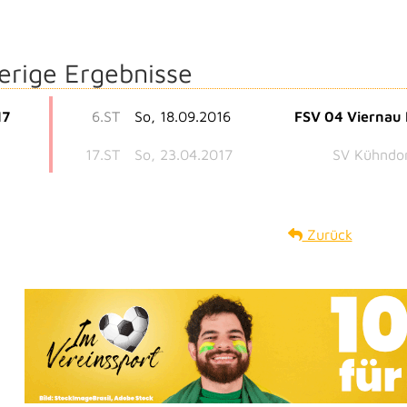
erige Ergebnisse
17
6.ST
So, 18.09.2016
FSV 04 Viernau 
17.ST
So, 23.04.2017
SV Kühndo
Zurück