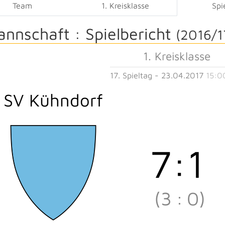
Team
1. Kreisklasse
Spi
annschaft :
Spielbericht
(2016/1
1. Kreisklasse
17. Spieltag - 23.04.2017
15:0
SV Kühndorf
7
:
1
(3
:
0)