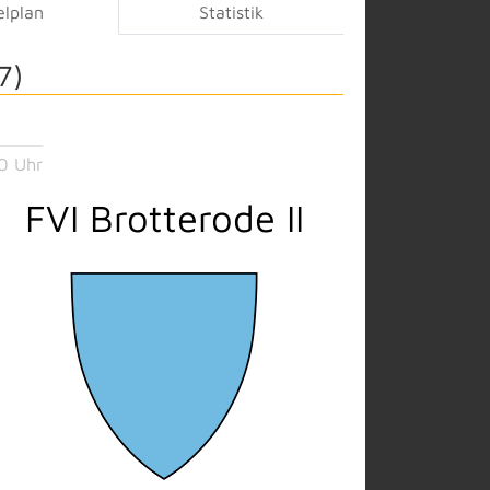
elplan
Statistik
7)
0 Uhr
FVI Brotterode II