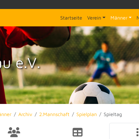
Startseite
Verein
Männer
u e.V.
änner
Archiv
2.Mannschaft
Spielplan
Spieltag