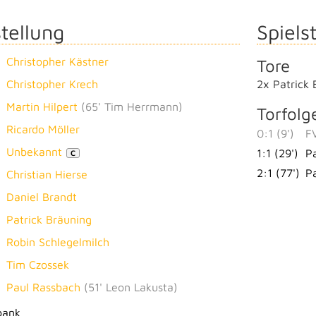
tellung
Spielst
Christopher Kästner
Tore
Christopher Krech
2x Patrick 
Martin Hilpert
(
65' Tim Herrmann
)
Torfolg
Ricardo Möller
0:1 (9')
FV
Unbekannt
1:1 (29')
P
C
2:1 (77')
P
Christian Hierse
Daniel Brandt
Patrick Bräuning
Robin Schlegelmilch
Tim Czossek
Paul Rassbach
(
51' Leon Lakusta
)
bank