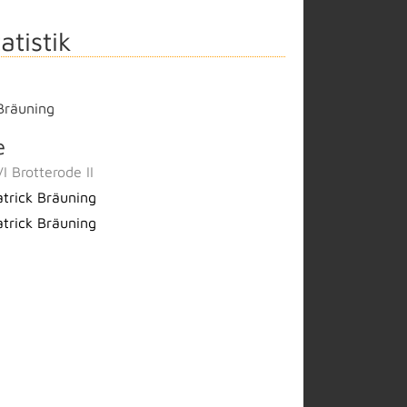
atistik
Bräuning
e
I Brotterode II
atrick Bräuning
atrick Bräuning