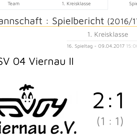
Team
1. Kreisklasse
Spi
annschaft :
Spielbericht
(2016/1
1. Kreisklasse
16. Spieltag - 09.04.2017
15:0
SV 04 Viernau II
2
:
1
(1
:
1)