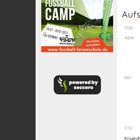
Aufs
TOR
ABW
MIT
STU
Ersatz