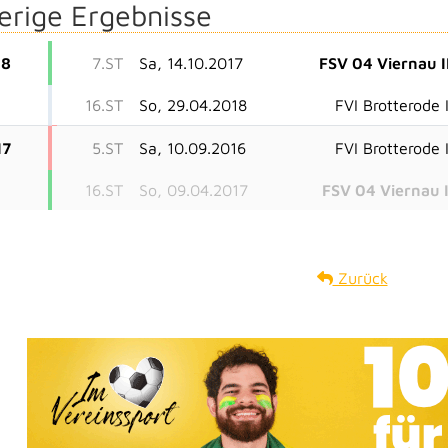
erige Ergebnisse
18
7.ST
Sa, 14.10.2017
FSV 04 Viernau I
16.ST
So, 29.04.2018
FVI Brotterode I
17
5.ST
Sa, 10.09.2016
FVI Brotterode I
16.ST
So, 09.04.2017
FSV 04 Viernau I
Zurück