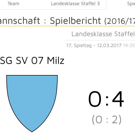
Team
Landesklasse Staffel 3
Spi
annschaft :
Spielbericht
(2016/1
Landesklasse Staffel
17. Spieltag - 12.03.2017
14:0
SG SV 07 Milz
0
:
4
(0
:
2)