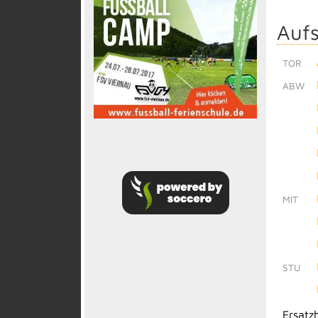
Aufs
TOR
ABW
MIT
STU
Ersatz