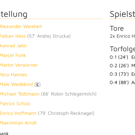
tellung
Spielst
Alexander Weisheit
Tore
Fabian Hess
(
57' Andrej Strucka
)
2x Enrico 
Konrad Jahn
Torfolg
Marcel Funk
0:1 (24')
E
Martin Verworner
0:2 (26')
M
0:3 (73')
E
Nico Hannes
0:4 (88')
A
Maik Wedekind
C
Michael Tödtmann
(
66' Robin Schlegelmilch
)
Patrick Schulz
Enrico Hoffmann
(
79' Christoph Recknagel
)
Maximilian Arndt
bank