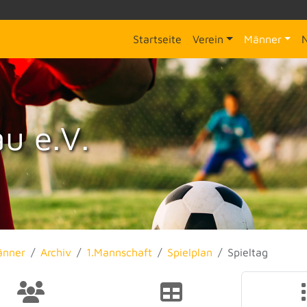
Startseite
Verein
Männer
u e.V.
änner
Archiv
1.Mannschaft
Spielplan
Spieltag