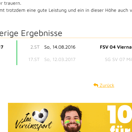
r trauern.
mt trotzdem eine gute Leistung und ein in dieser Höhe auch v
erige Ergebnisse
17
2.ST
So, 14.08.2016
FSV 04 Viern
17.ST
So, 12.03.2017
SG SV 07 Mi
Zurück