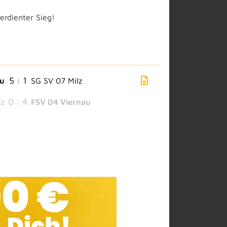
erdienter Sieg!
5 : 1
au
SG SV 07 Milz
0 : 4
lz
FSV 04 Viernau