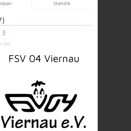
elplan
Statistik
7)
 3
0 Uhr
FSV 04 Viernau