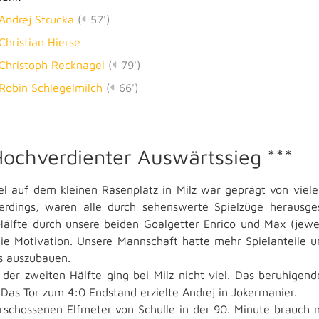
Andrej Strucka
(
57')
Christian Hierse
Christoph Recknagel
(
79')
Robin Schlegelmilch
(
66')
Hochverdienter Auswärtssieg ***
el auf dem kleinen Rasenplatz in Milz war geprägt von viele
lerdings, waren alle durch sehenswerte Spielzüge herausge
Hälfte durch unsere beiden Goalgetter Enrico und Max (jew
ie Motivation. Unsere Mannschaft hatte mehr Spielanteile 
s auszubauen
.
 der zweiten Hälfte ging bei Milz nicht viel. Das beruhigend
 Das Tor zum 4:0 Endstand erzielte Andrej in Jokermanier.
schossenen Elfmeter von Schulle in der 90. Minute brauch 