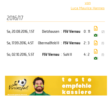
von
Luca Maurice Hannes
2016/17
Sa, 20.08.2016
, 1.ST
Dietzhausen
:
FSV Viernau
0 : 11
(2)
(
)
Sa, 17.09.2016
, 4.ST
Obermaßfeld II
:
FSV Viernau
2 : 3
(1)
So, 02.10.2016
, 5.ST
FSV Viernau
:
Suhl II
4 : 2
(1)
(
)