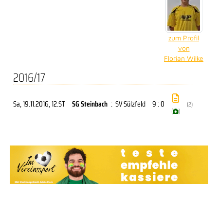
zum Profil
von
Florian Wilke
2016/17
Sa, 19.11.2016
, 12.ST
SG Steinbach
:
SV Sülzfeld
9 : 0
(2)
(
)