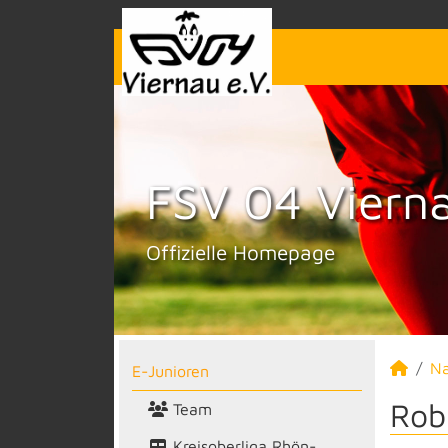
FSV 04 Vierna
Offizielle Homepage
N
E-Junioren
Rob
Team
Kreisoberliga Rhön-