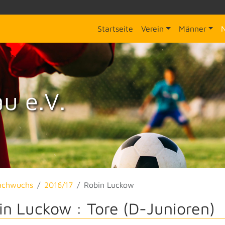
Startseite
Verein
Männer
u e.V.
achwuchs
2016/17
Robin Luckow
in Luckow : Tore (D-Junioren)