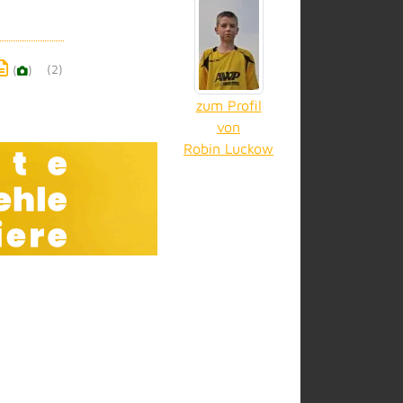
(2)
(
)
zum Profil
von
Robin Luckow