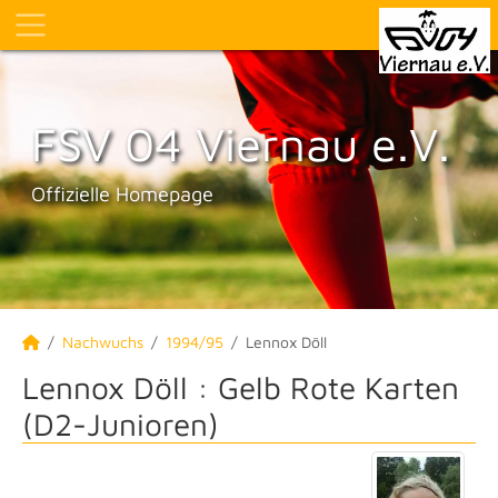
FSV 04 Viernau e.V.
Offizielle Homepage
Nachwuchs
1994/95
Lennox Döll
Lennox Döll : Gelb Rote Karten
(D2-Junioren)