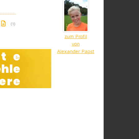
(1)
zum Profil
von
Alexander Papst