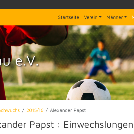
Startseite
Verein
Männer
u e.V.
achwuchs
2015/16
Alexander Papst
xander Papst : Einwechslungen