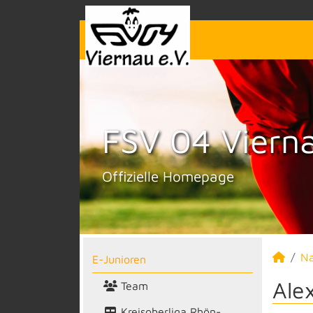
FSV 04 Vierna
Offizielle Homepage
N
E-Junioren
Ale
Team
Kreisoberliga Rhön-