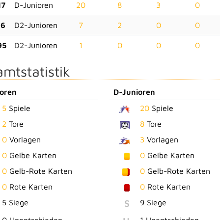
17
D-Junioren
20
8
3
0
16
D2-Junioren
7
2
0
0
95
D2-Junioren
1
0
0
0
mtstatistik
ioren
D-Junioren
5
Spiele
20
Spiele
2
Tore
8
Tore
0
Vorlagen
3
Vorlagen
0
Gelbe Karten
0
Gelbe Karten
0
Gelb-Rote Karten
0
Gelb-Rote Karten
0
Rote Karten
0
Rote Karten
S
5 Siege
9 Siege