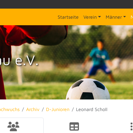
Startseite
Verein
Männer
u e.V.
achwuchs
Archiv
D-Junioren
Leonard Scholl