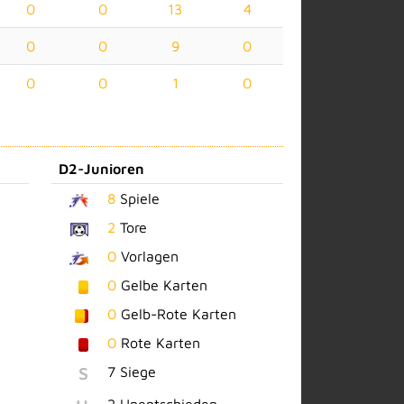
0
0
13
4
0
0
9
0
0
0
1
0
D2-Junioren
8
Spiele
2
Tore
0
Vorlagen
0
Gelbe Karten
0
Gelb-Rote Karten
0
Rote Karten
S
7 Siege