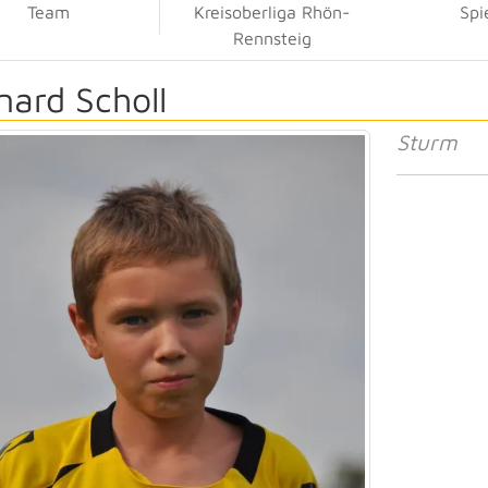
Team
Kreisoberliga Rhön-
Spi
Rennsteig
nard Scholl
Sturm