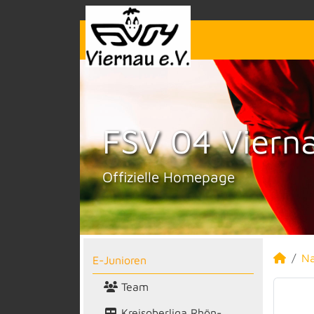
FSV 04 Vierna
Offizielle Homepage
N
E-Junioren
Team
Kreisoberliga Rhön-