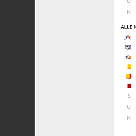
U
N
ALLE 
S
U
N