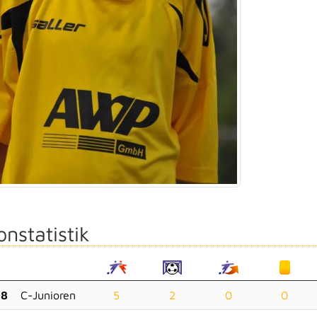
onstatistik
18
C-Junioren
5
2
0
0