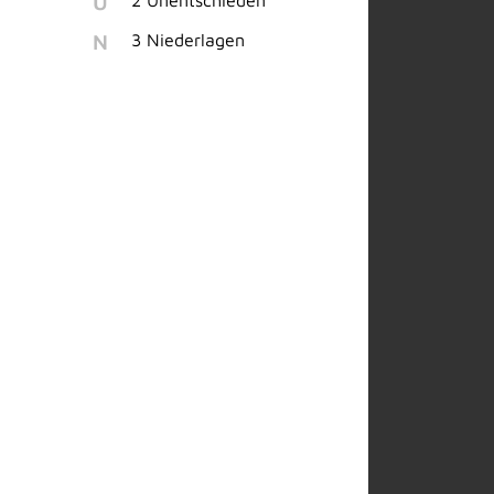
U
2 Unentschieden
N
3 Niederlagen