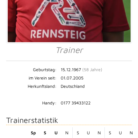
Trainer
Geburtstag:
15.12.1967
(58 Jahre)
im Verein seit:
01.07.2005
Herkunftsland:
Deutschland
Handy:
0177 39433122
Trainerstatistik
Sp
S
U
N
S
U
N
S
U
N