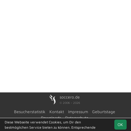
soccero.de
© 2006 - 2026
Besucherstatistik
Kontakt
Impressum
Geburtstage
Downloads
Datenschutz
Diese Webseite verwendet Cookies, um Dir den
OK
bestmöglichen Service bieten zu können. Entsprechende