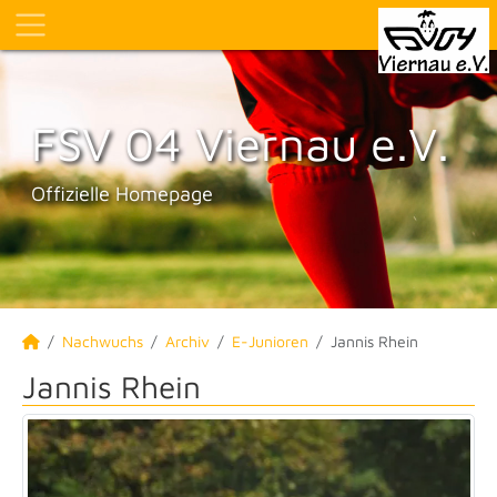
FSV 04 Viernau e.V.
Offizielle Homepage
Nachwuchs
Archiv
E-Junioren
Jannis Rhein
Jannis Rhein